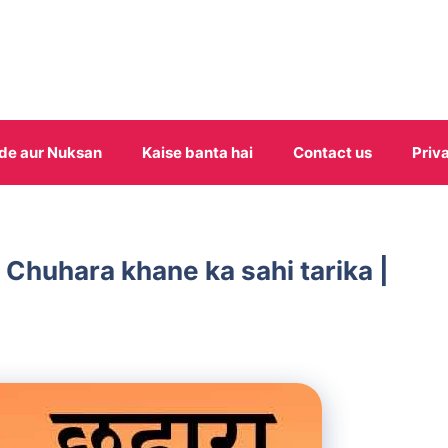
de aur Nuksan
Kaise banta hai
Contact us
Priv
ीका | Chuhara khane ka sahi tarika |