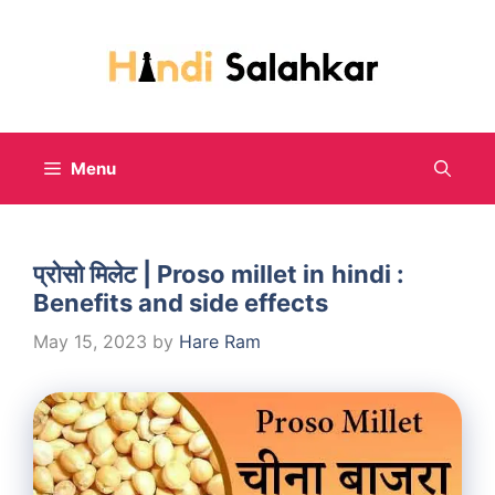
Skip
to
content
Menu
प्रोसो मिलेट | Proso millet in hindi :
Benefits and side effects
May 15, 2023
by
Hare Ram