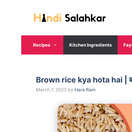
Skip
to
content
Recipes
Kitchen Ingredients
Fay
Brown rice kya hota hai | ब्र
March 7, 2023
by
Hare Ram